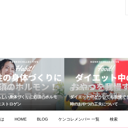
21.03.29
2021.03.27
エット中どうしても我慢できない
プロテインレバレッジ仮説とは
おやつの工夫について
ナ太り対処法は食べるダイエッ
とは
HOME
BLOG
ケンコレメンバー 一覧
検索