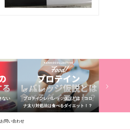
2021.03.20
2021.03.16
！コロ
大人気！モロッカンオイル正規販売店
【YouTub
ト！？
と提携スタート
#1｜腰のコ
お問い合わせ