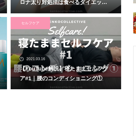
ロナ太り対処法は食べるダイエッ
ト！？
セルフケア
2021.03.16
【YouTube解説】寝たままセルフケ
ア#1｜腰のコンディショニング①