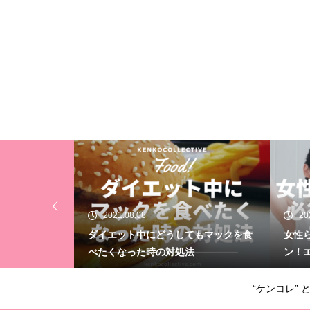
2021.04.06
20
もマックを食
女性らしい身体づくりに必須のホルモ
ダイ
ン！エストロゲン
時の
“ケンコレ” 