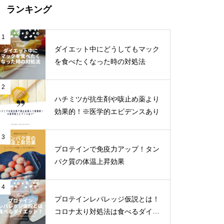
ランキング
1
ダイエット中にどうしてもマック
を食べたくなった時の対処法
2
ハチミツが抗生剤や咳止め薬より
効果的！※医学的エビデンスあり
3
プロテインで免疫力アップ！タン
パク質の体温上昇効果
4
プロテインレバレッジ仮説とは！
コロナ太り対処法は食べるダイエ
ット！？