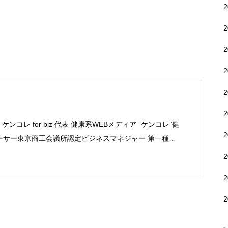
ンコレ for biz 代表 健康系WEBメディア ”ケンコレ”健
プロデューサー東京商工会議所認定ビジネスマネジャー 第一種衛
ナー関西大学 法学部 卒業 デジタルハリウッド WEBデザ