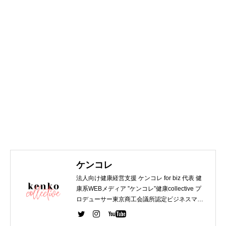
ケンコレ
法人向け健康経営支援 ケンコレ for biz 代表 健
康系WEBメディア ”ケンコレ”健康collective プ
ロデューサー東京商工会議所認定ビジネスマネ
ジャー 第一種衛生管理者 WEBデザイナー関西
大学 法学部 卒業 デジタルハリウッド WEBデザ