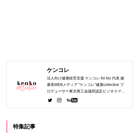
ケンコレ
法人向け健康経営支援 ケンコレ for biz 代表 健
康系WEBメディア ”ケンコレ”健康collective プ
ロデューサー東京商工会議所認定ビジネスマネ
ジャー 第一種衛生管理者 WEBデザイナー関西
大学 法学部 卒業 デジタルハリウッド WEBデザ
イナー専攻 卒業
特集記事