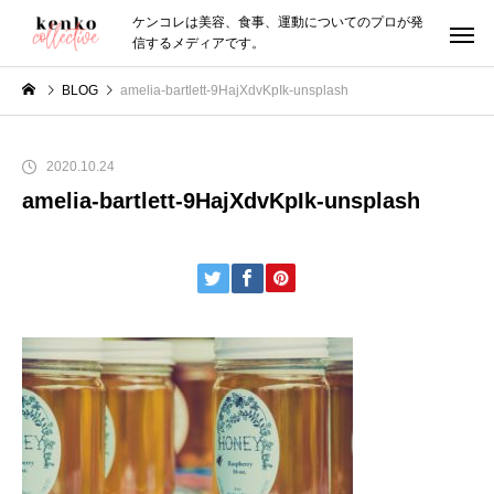
ケンコレは美容、食事、運動についてのプロが発
信するメディアです。
BLOG
amelia-bartlett-9HajXdvKpIk-unsplash
2020.10.24
amelia-bartlett-9HajXdvKpIk-unsplash