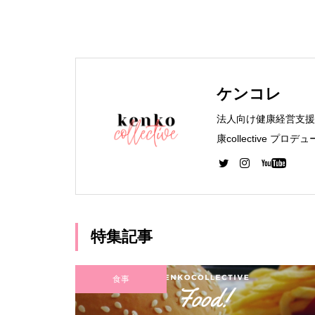
ケンコレ
法人向け健康経営支援 ケ
康collective 
生管理者 WEBデザイ
イナー専攻 卒業
特集記事
食事