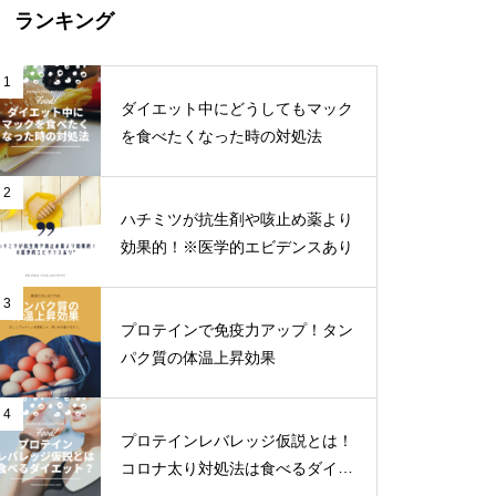
ランキング
1
ダイエット中にどうしてもマック
を食べたくなった時の対処法
2
ハチミツが抗生剤や咳止め薬より
効果的！※医学的エビデンスあり
3
プロテインで免疫力アップ！タン
パク質の体温上昇効果
4
プロテインレバレッジ仮説とは！
コロナ太り対処法は食べるダイエ
ット！？