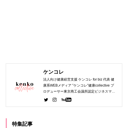
ケンコレ
法人向け健康経営支援 ケンコレ for biz 代表 健
康系WEBメディア ”ケンコレ”健康collective プ
ロデューサー東京商工会議所認定ビジネスマネ
ジャー 第一種衛生管理者 WEBデザイナー関西
大学 法学部 卒業 デジタルハリウッド WEBデザ
イナー専攻 卒業
特集記事