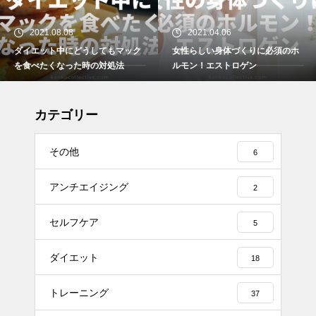
2021.04.06
2021.03.29
女性らしい身体づくりに必須のホ
ダイエット中どうしても我慢でき
ルモン！エストロゲン
ない時のおやつの工夫について
カテゴリー
その他
6
アンチエイジング
2
セルフケア
5
ダイエット
18
トレーニング
37