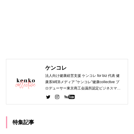
ケンコレ
法人向け健康経営支援 ケンコレ for biz 代表 健
康系WEBメディア ”ケンコレ”健康collective プ
ロデューサー東京商工会議所認定ビジネスマネ
ジャー 第一種衛生管理者 WEBデザイナー関西
大学 法学部 卒業 デジタルハリウッド WEBデザ
イナー専攻 卒業
特集記事