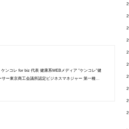
ンコレ for biz 代表 健康系WEBメディア ”ケンコレ”健
プロデューサー東京商工会議所認定ビジネスマネジャー 第一種衛
ナー関西大学 法学部 卒業 デジタルハリウッド WEBデザ