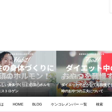
21.03.29
2021.03.27
エット中どうしても我慢できない
プロテインレバレッジ仮説とは
おやつの工夫について
ナ太り対処法は食べるダイエッ
とは
HOME
BLOG
ケンコレメンバー 一覧
検索