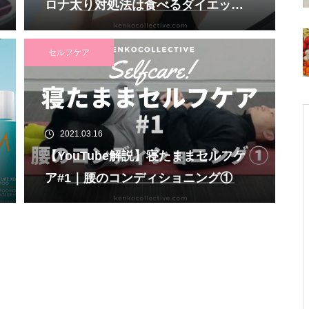
ロナ太り対処法は食べるダイエッ
ト！？
セルフケア
2021.03.16
【YouTube解説】寝たままセルフケ
ア#1｜腰のコンディショニング①