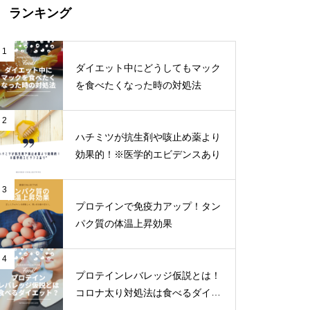
ランキング
1
ダイエット中にどうしてもマック
を食べたくなった時の対処法
2
ハチミツが抗生剤や咳止め薬より
効果的！※医学的エビデンスあり
3
プロテインで免疫力アップ！タン
パク質の体温上昇効果
4
プロテインレバレッジ仮説とは！
コロナ太り対処法は食べるダイエ
ット！？