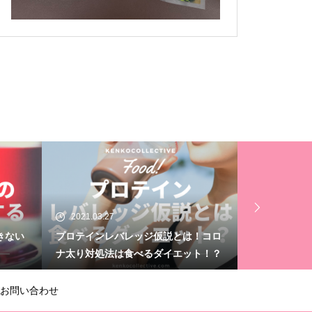
2021.03.20
2021.03.16
！コロ
大人気！モロッカンオイル正規販売店
【YouTub
ト！？
と提携スタート
#1｜腰のコ
お問い合わせ