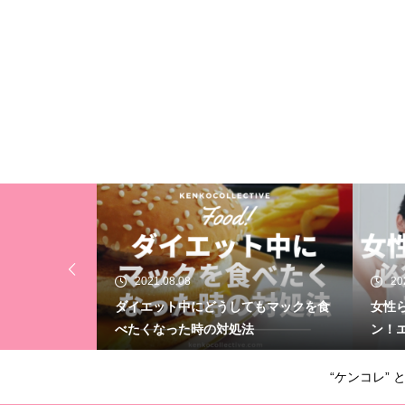
2021.04.06
20
もマックを食
女性らしい身体づくりに必須のホルモ
ダイ
ン！エストロゲン
時の
“ケンコレ” 