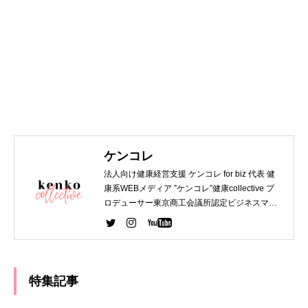
ケンコレ
法人向け健康経営支援 ケンコレ for biz 代表 健
康系WEBメディア ”ケンコレ”健康collective プ
ロデューサー東京商工会議所認定ビジネスマネ
ジャー 第一種衛生管理者 WEBデザイナー関西
大学 法学部 卒業 デジタルハリウッド WEBデザ
イナー専攻 卒業
特集記事