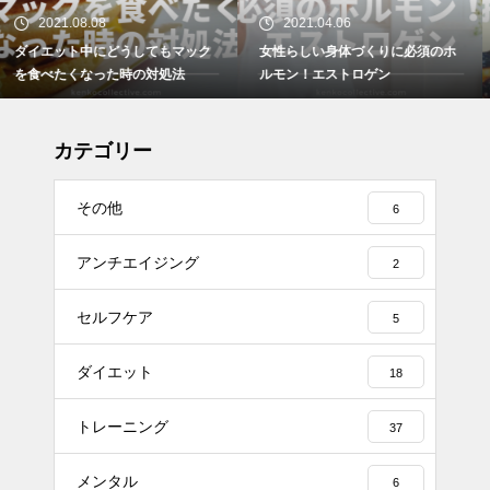
2021.04.06
2021.03.29
女性らしい身体づくりに必須のホ
ダイエット中どうしても我慢でき
ルモン！エストロゲン
ない時のおやつの工夫について
カテゴリー
その他
6
アンチエイジング
2
セルフケア
5
ダイエット
18
トレーニング
37
メンタル
6