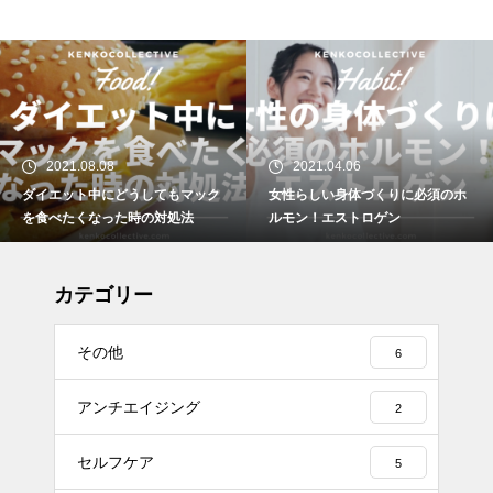
2021.04.06
2021.03.29
ク
女性らしい身体づくりに必須のホ
ダイエット中どうしても我慢で
ルモン！エストロゲン
ない時のおやつの工夫について
カテゴリー
その他
6
アンチエイジング
2
セルフケア
5