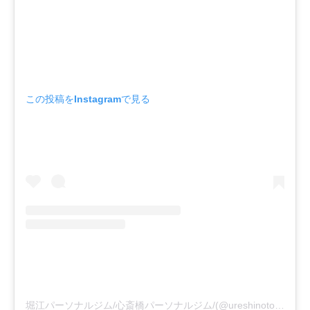
この投稿をInstagramで見る
堀江パーソナルジム/心斎橋パーソナルジム/(@ureshinotomoya)がシェアした投稿